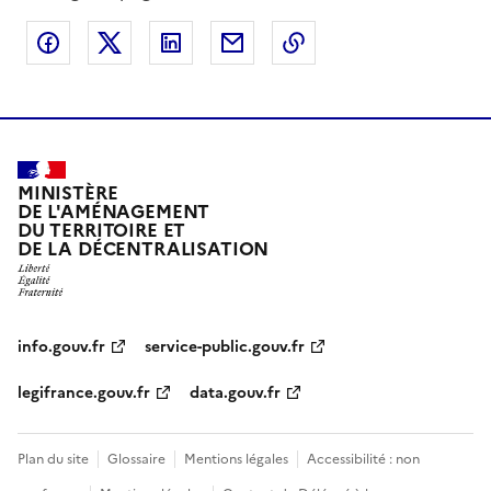
Partager sur Facebook
Partager sur X
Partager sur LinkedIn
Partager par email
Copier le lien de la 
MINISTÈRE
DE L'AMÉNAGEMENT
DU TERRITOIRE ET
DE LA DÉCENTRALISATION
info.gouv.fr
service-public.gouv.fr
legifrance.gouv.fr
data.gouv.fr
Plan du site
Glossaire
Mentions légales
Accessibilité : non