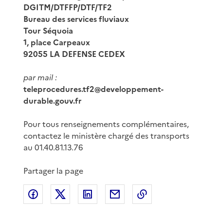
DGITM/DTFFP/DTF/TF2
Bureau des services fluviaux
Tour Séquoia
1, place Carpeaux
92055 LA DEFENSE CEDEX
par mail :
teleprocedures.tf2@developpement-
durable.gouv.fr
Pour tous renseignements complémentaires,
contactez le ministère chargé des transports
au 01.40.81.13.76
Partager la page
Partager sur Facebook
Partager sur X
Partager sur LinkedIn
Partager par email
Copier le lien de 